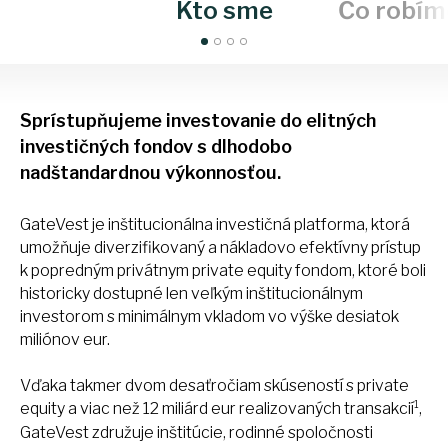
Kto sme
Čo robím
Sprístupňujeme investovanie do elitných
investičných fondov s dlhodobo
nadštandardnou výkonnosťou.
GateVest je inštitucionálna investičná platforma, ktorá
umožňuje diverzifikovaný a nákladovo efektívny prístup
k popredným privátnym private equity fondom, ktoré boli
historicky dostupné len veľkým inštitucionálnym
investorom s minimálnym vkladom vo výške desiatok
miliónov eur.
Vďaka takmer dvom desaťročiam skúseností s private
1
equity a viac než 12 miliárd eur realizovaných transakcií
,
GateVest združuje inštitúcie, rodinné spoločnosti