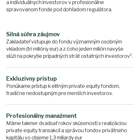
a individuálnych investorov v profesionálne
spravovanom fonde pod dohľadom regulátora.
Silná súhra záujmov
Zakladateľ vstupuje do fondu významným osobným
vkladom (tri milióny eur) a z čoho jeden milión navyše
2
slúži na pokrytie prípadných strát ostatných investorov
.
Exkluzívny prístup
Ponúkame prístup k elitným private equity fondom,
tradične nedostupným pre menších investorov.
Profesionálny manažment
Máme takmer dvadsať rokov skúseností s realizáciou
private equity transakcií a správou fondov privátneho
kapitálu vo objeme 1,3 miliardy eur