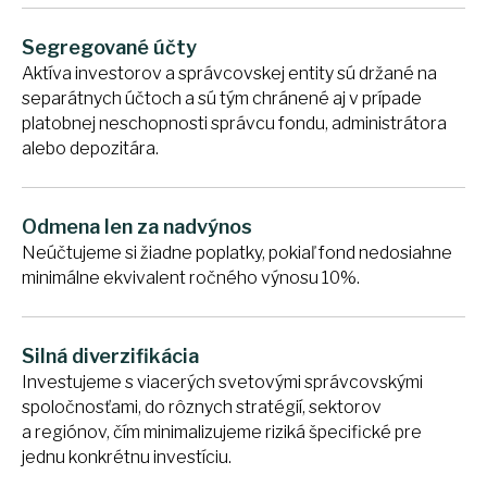
Segregované účty
Aktíva investorov a správcovskej entity sú držané na
separátnych účtoch a sú tým chránené aj v prípade
platobnej neschopnosti správcu fondu, administrátora
alebo depozitára.
Odmena len za nadvýnos
Neúčtujeme si žiadne poplatky, pokiaľ fond nedosiahne
minimálne ekvivalent ročného výnosu 10%.
Silná diverzifikácia
Investujeme s viacerých svetovými správcovskými
spoločnosťami, do rôznych stratégií, sektorov
a regiónov, čím minimalizujeme riziká špecifické pre
jednu konkrétnu investíciu.