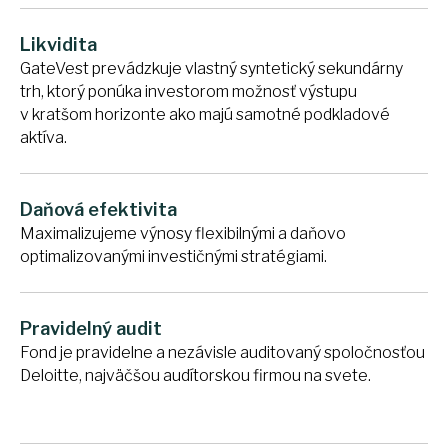
Likvidita
GateVest prevádzkuje vlastný syntetický sekundárny
trh, ktorý ponúka investorom možnosť výstupu
v kratšom horizonte ako majú samotné podkladové
aktíva.
Daňová efektivita
Maximalizujeme výnosy flexibilnými a daňovo
optimalizovanými investičnými stratégiami.
Pravidelný audit
Fond je pravidelne a nezávisle auditovaný spoločnosťou
Deloitte, najväčšou audítorskou firmou na svete.