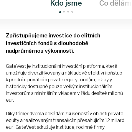
Kdo jsme
Co dělám
Zpřístupňujeme investice do elitních
investičních fondů s dlouhodobě
nadprůměrnou výkonností.
GateVest je institucionální investiční platforma, která
umožňuje diverzifikovaný a nákladově efektivní přístup
k předním privátním private equity fondům, jež byly
historicky dostupné pouze velkým institucionálním
investorům s minimálním vkladem v řádu desítek milionů
eur.
Díky téměř dvěma dekádám zkušeností v oblasti private
equity a realizovaným transakcím přesahujícím 12 miliard
1
eur
GateVest sdružuje instituce, rodinné firmy